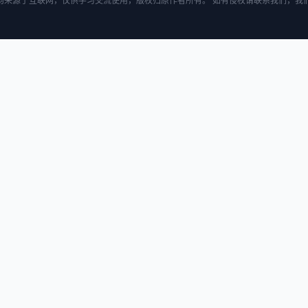
均来源于互联网，仅供学习交流使用，版权归原作者所有。 如有侵权请联系我们，我们